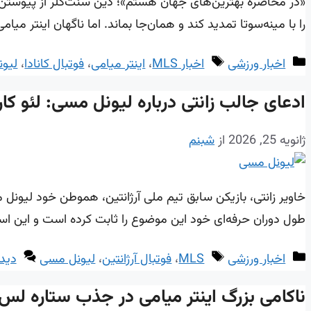
«در محاصره بهترین‌های جهان هستم»؛ دین سنت‌کلر از پیوستن به
را با مینه‌سوتا تمدید کند و همان‌جا بماند. اما ناگهان اینتر می
دسته‌ها
برچسب‌ها
اخبار ورزشی
اخبار MLS
،
اینتر میامی
،
فوتبال کانادا
،
لیو
ادعای جالب زانتی درباره لیونل مسی: لئو کا
ژانویه 25, 2026
از
شبنم
خاویر زانتی، بازیکن سابق تیم ملی آرژانتین، هموطن خود لیونل م
طول دوران حرفه‌ای خود این موضوع را ثابت کرده است و این اسطوره آمریکای جنوبی (GOAT) در ۳۸ سالگی همچنان با 
دسته‌ها
برچسب‌ها
اخبار ورزشی
MLS
،
فوتبال آرژانتین
،
لیونل مسی
دیدگ
ناکامی بزرگ اینتر میامی در جذب ستاره لس‌آنجلس؛ پیشنهاد 