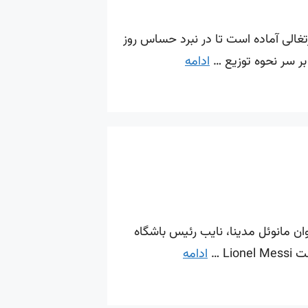
تغالی آماده است تا در نبرد حساس روز
بر سر نحوه توزیع …
ادامه
یت شرط بندی معتبر همراه باشید. بمب خبری نولز اولد بویز: پروژه بزرگ بازگشت مسی به آرژانتین در سال ۲۰۲۷! خوان مانوئل مدینا، نایب رئیس باشگاه
ادامه