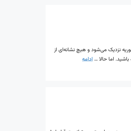
عجیب رونالدو در النصر؛ رویای ۱۰۰۰ گل در خطر است! کریستیانو رونالدو با سرعتی باورنکردنی به تولد ۴۱ سالگی‌اش در ۵ فوریه نزدیک می‌شود و هیچ نشانه‌ای از
ادامه