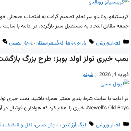
کریستیانو رونالدو سرانجام تصمیم گرفت به اعتصاب جنجالی خود 
جمعه مقابل التحاد به مستطیل سبز بازگردد. در ادامه با سایت ش
دسته‌ها
برچسب‌ها
اخبار ورزشی
کریم بنزما
،
لیگ عربستان
،
لیونل مسی
بمب خبری نولز اولد بویز: طرح بزرگ بازگشت مس
فوریه 4, 2026
از
شبنم
Newell’s Old Boys، خبری را اعلام کرد که هواداران فوتبال در آرژانتین را به مرز جنون رسانده است: آنها به شدت روی پروژه بازگشت Lionel Messi …
دسته‌ها
برچسب‌ها
اخبار ورزشی
لیگ آرژانتین
،
لیونل مسی
،
نقل و انتقالات ف